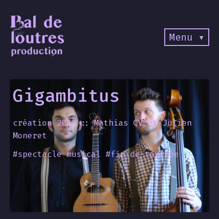
Menu ▾
Gigambitus
création 2017
Mathias CV et Julien
Moneret
#spectacle musical #fin de tournée