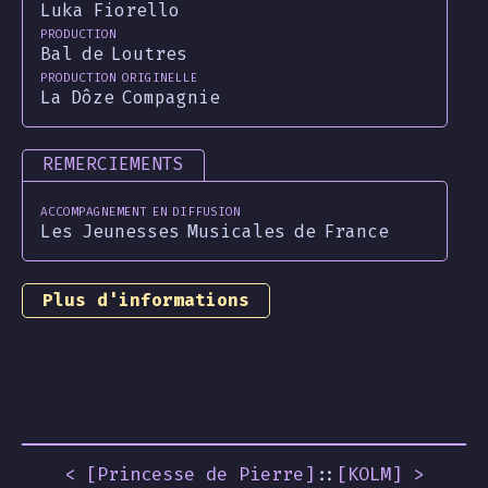
→ Wien (Autriche)
Luka Fiorello
Production
le 22/04/2025
Bal de Loutres
→ Sankt Pölten (Autriche)
Production originelle
le 22/03/2025
La Dôze Compagnie
→ Salbris (41)
le 21/03/2025
REMERCIEMENTS
→ La Ferté-Alais (91)
le 16/06/2024
Accompagnement en diffusion
→ Gent (Belgique)
Les Jeunesses Musicales de France
du 21/05 au
01/06/2024
→ Sörmland (Suède)
Plus d'informations
du 15/05 au
17/05/2024
→ Marseille (13)
le 14/05/2024
→ Auch (32)
le 07/05/2024
→ Nyons (26)
< [
Princesse de Pierre
]
::
[
KOLM
] >